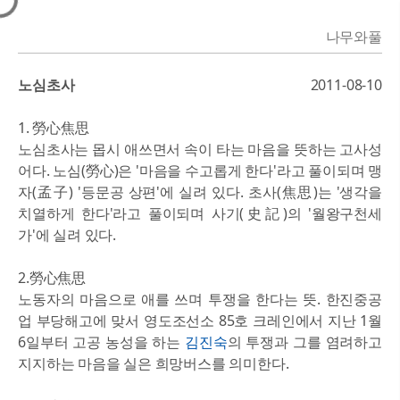
나무와풀
노심초사
2011-08-10
1. 勞心焦思
노심초사는 몹시 애쓰면서 속이 타는 마음을 뜻하는 고사성
어다. 노심(勞心)은 '마음을 수고롭게 한다'라고 풀이되며 맹
자(孟子) '등문공 상편'에 실려 있다. 초사(焦思)는 '생각을
치열하게 한다'라고 풀이되며 사기(史記)의 '월왕구천세
가'에 실려 있다.
2.勞心焦思
노동자의 마음으로 애를 쓰며 투쟁을 한다는 뜻. 한진중공
업 부당해고에 맞서 영도조선소 85호 크레인에서 지난 1월
6일부터 고공 농성을 하는
김진숙
의 투쟁과 그를 염려하고
지지하는 마음을 실은 희망버스를 의미한다.