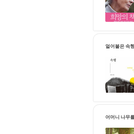
얼어붙은 속헹
어머니 나무를