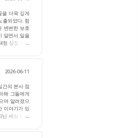
다. 연결고리가
을 논하는 집회
의 문제로 연결
골을 더욱 깊게
되었다. 종교지
회가 평등을 추구
노출되었다. 힘
독재자의 관점에
 있음을 간접적
나 변변한 보호
했다. 특정 검찰
 마음이 생긴다
히 알면서 일을
08호 보호자를
대형 상점 계산
바람에 투표하지
 사람들 모두가
 지역에도 사람
백만 시민이 매
나 달려왔다.(5
간자금이 들어갈
들을 향해 총을
2026-06-11
 수 있기 때문
 실었다. 심지
 높아진다는 것
감방에 있던 사
일간의 본사 점
지고 '1달러에
 기록될 수 없
 의해 그들에게
평등을 영속시킬
 또다시 저지른
받으며 알려졌으
향이 있기도 하
 ...
한 이야기가 있
간의 불평등이라
지닌 세상 단하
이 줄어들면 교
시 맺는 관계에
려는 정책을 추
이렇게 이야기한
러한 정책이 새