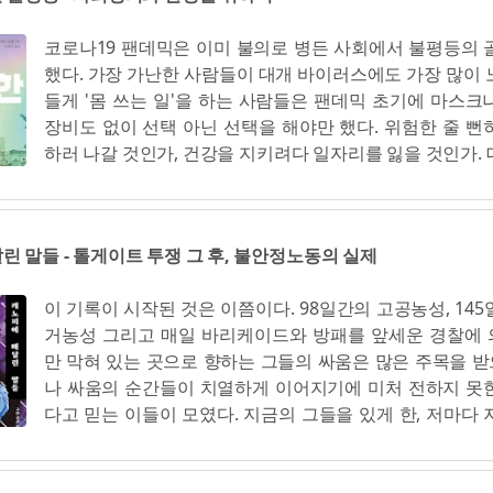
심장하게도 한국사회가 막혀 있는 지점을 정확히 드러낸
자칭 종교지도자가 계엄에 찬성하는 집회를 열었다. "계엄
없어 보이는 이 두 단어가 가족제도의 경직성이라는 하나
코로나19 팬데믹은 이미 불의로 병든 사회에서 불평등의 
와 시위는 정치활동이다. 정치활동은 포고령에 의해 금지
된다. (39) 오히려 '며느리가 남자라니'라는 구호는, 이 사
했다. 가장 가난한 사람들이 대개 바이러스에도 가장 많이 
도자들을 사칭하는 선동가를 따르는 사람이 늘어날수록 
한다면 맞서고 해체해야 했을 가족질서가 뿌리 깊게 남아
들게 '몸 쓰는 일'을 하는 사람들은 팬데믹 초기에 마스크
서는 위협이 될 뿐이었다.(89)" 그들을 향해 계엄군이 발포
으로 일깨운다. 이 구호를 들으며 성소수자에 대해 불편한
장비도 없이 선택 아닌 선택을 해야만 했다. 위험한 줄 뻔
총장이 대통령이 돼야 한다던 가습기 살균제 피해자인 12
면, 먼저 며느리는 여자, 사위...
하러 나갈 것인가, 건강을 지키려다 일자리를 잃을 것인가. 
병원에 들이닥친 군인이 쏘았다. 노동에 지쳐 잠이 드는 
원, 요양보호사, 더 넓게는 사회의 기본적 용역을 담당하는
않았던 양 간호사는 계엄군에게 끌려갔다. "대도시가 아닌
그랬다. 사회의 물자 기지들을 작동시키기 위해 익명의 수
(56)"이 살고, "연대하는 사람들은 어디에나 있었고 어디서
일매일 일하는 그 모든 산업 현장에서. (9) 선거운동에 민
8)" 그러나 계엄군 앞에서는 무력했다. 모여 항의하는 이
린 말들 - 톨게이트 투쟁 그 후, 불안정노동의 실제
때의 근본적 문제점은, 소득이 높은 사람이 돈을 더 많이 댈
쏘았다. 집회에 참여한 사람들은 마구잡이로 체포해 차량에
에 상위층에게 호감을 얻는 후보가 선거에서 이길 확률이
어 버스를 기다리는 사람들도 총으로 쏘고 감방에 가뒀다. 
이 기록이 시작된 것은 이쯤이다. 98일간의 고공농성, 145
이다. 그리하여 '1인 1표'라는 민주주의의 이상은 차츰 흐려
람들은 차례차례 끌려 나갔다. 모두 죽였다. 그렇게 어디에도
거농성 그리고 매일 바리케이드와 방패를 앞세운 경찰에
1표' 식이 되어버린다. 이 같은 상황은 정치적·경제적 불
었던 이야기가 됐다. 계엄은 "배신이었다. 국가가 국민에게
만 막혀 있는 곳으로 향하는 그들의 싸움은 많은 주목을 
수 있고, 그러한 불평등 자체가 정치 활동을 양극화하는 경
거대하고 끔찍한 배신이었다.(106)" 저 대통령은 성범죄자이자
나 싸움의 순간들이 치열하게 이어지기에 미처 전하지 못
다. (42) 공공자산의 감소와 민간자산의 폭증은 개인들 
다고 믿는 이들이 모였다. 지금의 그들을 있게 한, 저마다 
는 면에서 중대한 결과를 가져왔다. 일단 국가의 공공자산
나뿐인 면모와 이에 연결된 삶과 노동의 이야기, 싸우며 다
육, 공공보건, 생태 전환에 투자함으로써 불평등을 완화하
대해 그이들의 목소리를 기록하고 싶었다. (7) 누군가는 
진하기가 어려워진다. 앞으로 세세하게 살펴보겠지만 그