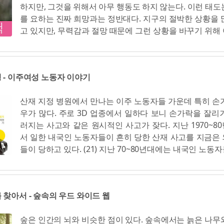
하지만, 그것을 위해서 아무 행동도 하지 않는다. 이런 태도
엄마는 나를 두 번 배신했다 첫번째는 세상에 죽음을 낳아
를 요하는 진짜 희망과는 정반대다. 지구의 절박한 상황을 
상에 죽음을 두고 가버려서 (왜 신생아는 태어나서 새끼를 
고 있지만, 무력감과 절망 때문에 그런 상황을 바꾸기 위해
미 새처럼 울까?) 8 내가 모래(구멍)만 말하자, 제일 먼저 
하지 않는다. 이 책이 중요한 이유는 바로 그 때문이다. 희망
떠났다. 그들은 말했다. 모래(구멍) 얘긴 듣고 싶지 않아. 
은 사람들의 행동이 제아무리 미약해 보일지라도 정말로
생님은 이메일을 보냈다. 다시는 모래(구멍) 얘기하지 마. 모
힘이 있다는 것을 사람들이 깨닫도록 도와줄 것이다. 수천
자야, 모두 혼자야. 웅얼거리던 나는 답장을 보냈다. 모래(
 - 이주여성 노동자 이야기
윤리적 행동과 노력이 쌓이면 미래 세대를 위해 우리 지구를
않고는, 미치고 말 거예요. 9 가끔 생각한다. 이 세상 모든
은 곳으로 만드는 데 도움이 될 수 있다. 변화를 가져올 수
사실 명사들의 영지가 넓은 것 같지만, 형용사나 부사, 접속
산재 지정 병원에서 만나는 이주 노동자들 가운데 특히 손
으로 믿는다면 행동하지 않을 수 없으리라. (11) 사람은
넓다. 그중에서도 부사들의 영지가 제일 넓지 않을까 생각
우가 많다. 주로 3D 업종에서 일하다 보니 손가락을 잘리
낙관주의자가 아니거나, 둘 중 하나인 것 같네요. 그건 인생
이 세상에서 사라지면, 명사가 아니라 형용사나 부사, 접속
러지는 사고와 같은 원시적인 사고가 잦다. 지난 1970~8
나 철학이에요. 낙관주의자로서는 그냥 '다 잘 될 거야'라
지 않을까 생각해보기도 한다. 명사나 대명사에 달라붙지 
서 일한 내국인 노동자들이 흔히 당한 산재 사고를 지금은
수 있어요. '절대 안 될 거야'라고 말하는 비관주의자와는 
무...
들이 당하고 있다. (21) 지난 70~80년대에는 내국인 노
에 희망은 일이 잘 되게 만들 수 있다면 온갖 수고를 다 하
이 흔했다. 밤새워 일하는 생산직 노동자들이 많았다. 그 
단을 가능케 하는 힘입니다. 희망은 우리 일생의 행로를 바
노동자가 일한 사업장에 대한 자료를 보면 밤샘 노동을 밥
물론 누군가 낙천적인 성격을 지닌 사람이라면 훨씬 더 
알 수 있다. 지금은 밤샘 노동하는 이주 노동자들이 많다.
될 가능성이 있겠죠. 물이 절반 담긴 유리잔을 볼 때 그들은
 찾아서 - 숲속의 우드 와이드 웹
자리가 내국인에서 외국인으로 바뀐 것이다. 외국인 가운
다고 여기기보다는 절반이나 차 있다고 생각하니까요! (54
남아시아에서 온 젊은이들이 그 자리를 담당하고 있다. 
의 현실에도 불구하고 제인이 품고 있는 희망은 희망의 네 
숲은 인간의 뇌와 비슷한 점이 있다. 숲속에서는 늙은 나무
하는 외국인 노동자는 대략 130만 명 정도다. 그들은 주로 
에 초점을 맞추고 있다는 사실은 나도 알고 있었다. 인간의