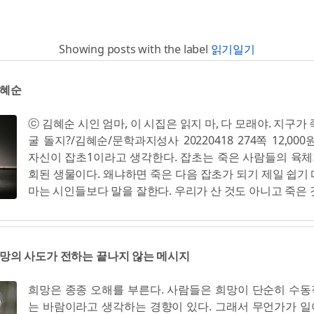
Showing posts with the label
읽기일기
김혜순
ⓒ 김혜순 시인 엄마, 이 시집은 읽지 마, 다 모래야. 지구가
굴 돌지?/김혜순/문학과지성사 20220418 274쪽 12,00
자신이 잡초1이라고 생각한다. 잡초는 죽은 사람들의 육체
회된 생물이다. 왜냐하면 죽은 다음 잡초가 되기 제일 쉽기 때
마는 시인들보다 말을 잘한다. 우리가 산 것도 아니고 죽은 
죽음과 삶 중간에 있는 거라고 한다. 이 세상은 거대한 병원이
엄마는 이제 테두리가 없고 내 그리움도 테두리가 없다 3
어원은 물애 물을 거절한다는 의미 모래는 평생 몸을 비비
 희망의 사도가 전하는 끝나지 않는 메시지
가 되지는 못합니다 4 달에서도 보이는 오징어잡이 배의 
보며 지구가 죽으면 달은 누구를 돌지? 상담자 F와 내담자 
희망은 종종 오해를 부른다. 사람들은 희망이 단순히 수
고 있다. 5 언어는 항상 왜 뒤에 올까? 시는 왜 그림자를 찍어
는 바람이라고 생각하는 경향이 있다. 그래서 무언가가 
흑, 나는 시를 쓰는 짐승 흑흑, 내 문장과 문장 사이에 짐승