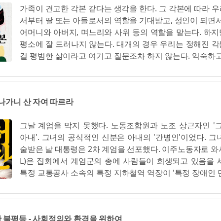
가족이 견고한 각본 같다는 생각을 한다. 그 각본에 따라 
만화가 유웅은 대부분의 폭력은 확신에서 비롯되지만, 
균근 공생이 약 4억5000만~7억 년 전 고대 식물들을 해양
서부터 딸 또는 아들로서의 역할을 기대받고, 성인이 되면서
망설이며 고민합니다. 데이트 폭력, 불법 촬영, 저출생, 외모
주시키는 데 기여했다는 것이다. 진균이있는 식물 군집에
어머니와 아버지, 며느리와 사위 등의 역할을 맡는다. 하
별은 왜 여성을 향할까요? 여성을 인간이 아닌 몸, 신체, 대
움으로 척박하고 식물이 살기 힘든 바위에서도 식물이 
평소에 잘 드러나지 않는다. 대개의 경우 우리는 정해진 
람은 누군가요? 현실의 폭력 앞에서 여자들만 죽고 남자들
얻을 수 있었기에 식물이 육지에 발을 붙이고 생존할 수 있
걸 평범한 삶이라고 여기고 질문조차 하지 않는다. 익숙하고
입니다. 탄핵 촉구 집회에 참가한 2030 여성이 또래 남성보
용이었다. 저자들은 협력이 진화에 반드시 필요...
때로 버겁게 정해진 역할을 수행하느라 가족각본이 어떻
습니다. 서부지법 난동사태에서 체포한 현행범 중 2030세
살피지 못한다. 다만 간혹 혼란을 경유해 가족각본의 실체가
성으로 추정됩니다. 소설과 만화는 은유를 뚫고 나와 콕콕 
령 '성소수자' 혹은 '퀴어' queer 라고 불리는 인물이 무
서부터 시작하겠습니다. 어느 놈을 죽일까요? 한국에 남
 나가니 산 자여 따르라
다. 이 낯선 인물의 등장이 가족각본에 당연하게 정해져 있는
서/민지형, 정재윤, 임소라, 미역의효능, 류시은, 들개이빨/
게' 만든다. 그때 우리는 우리의 가족 언어와 행위의 대부분
250618 280쪽 19,000원
그날 계엄을 막지 못했다. 노동조합원과 노조 상근자인 '그
한다는 걸 깨닫는다. (9) '며느리가 남자라니!'라는 개탄의
아내'. 그녀의 공식적인 신분은 아내의 '간병인'이었다. 그
한 것이 2007년 최초의 차별금지법이 발의될 즈음인데, 이
술받은 날 대통령은 2차 계엄을 선포했다. 이주노동자로 와서
된 구호가 문득 흥미롭게 보였다. 가만 생각해보면 이상하지
L)은 집회에서 계엄군의 총에 사람들이 희생되고 있음을 
결혼을 반대하는 주장에 등장한 소재가 왜 하필 며느리였
특정 교통공사 소속의 특정 지하철역 역장이 '특정 장애인 
이 인정되기까지 거센 반대를 겪는 일이야 한국도 여느 나라
증오하는 장애인권단체 활동가들이 엘리베이터를 타게 해
겠지만, 그렇다고 며느리와 사위가 이토록 핵심적인 반대
다. 계엄군은 총을 쏘았다. 특정 지하철역 역장과 특정 교
는 나라가 있을까 싶다. (11) 역사적으로 성차별적이며 
먼저 총에 맞았다. 법적으론 여성이지만 여자가 아닌 단단
를 표상하는 '며느리'가 '동성애 반대'의 이유로 등장했다는
 불평등 - 사회정의와 환경을 위하여
사하고 학살하는 장면을 촬영했다. 광장에서는 극우파 