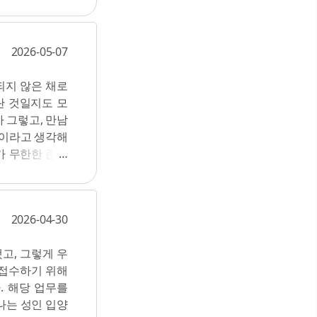
로 바뀌어도 다
 고라니는 오직
는다는 걸 숱하
종'이자 '희귀
. 여기서 말하
위기종'이다. 세
2026-05-07
정한 조류를 뜻
'취약' 단계로
가 아닌 사회주
 신세인 고라니
되지 않은 채로
는 전략이 결여
멸종위기종이라니
란 것일지도 모
 진술을 채택한다.
...
 그렇고, 만남
투쟁은 자본주의
것이라고 생각해
(8) 빵과장미
가 무한한 존재
라질·칠레·멕시
져 원점으로 돌
우리는 이 고통
히는 동안 무한
 만연한 성차별
8) 나와 다른
는 즉각적인 민
2026-04-30
도 변하게 만들
한 수준으로 생
은 다르게 흘러
권리 등 여전히
고, 그렇게 우
알 수 없는 채
이름은 1912년
 접수하기 위해
 버릇이 더 견고
여성들의 '빵과
. 해당 업무를
 길지 않았지만,
강력하다는 것을
나는 성인 입양
 행동도, 어느
.