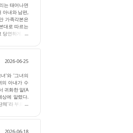
우리는 태어나면
어떻게 처리할지
에서 육지로 이
 아내와 남편,
 코르셋, 성차
서는 진균의 도
지만 가족각본은
상으로 보는 사
영양소를 충분히
각본대로 따르는
은 무사한 세상
게 되었다는 내
 당연하게, 때
다 월등히 많았
게 쓰여 있는지
대 대부분이 남
 감지된다. 가
찌릅니다. 거기
대에 등장하는 거
자가 너무 많아
2026-06-25
 역할을 '꼬이
라우더북스 20
이 성별에 기반
녀'와 '그녀의
 구호를 처음 접
녀의 아내가 수
 익숙하고 오래
 귀화한 알(A
 않은가. 동성
세상에 알렸다.
을까. 동성결혼
단체'라 부르며
와 다를 것 없
 달라고 요구했
 이유로 등장하
통공사 직원들이
억압적 가족제도
은 계엄군이 난
 사실은, 의미
2026-06-18
집회 선동가이자