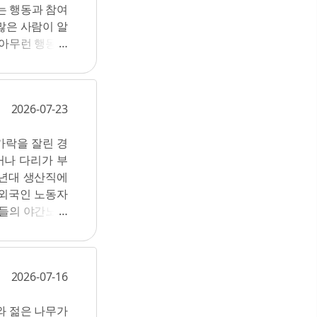
는 행동과 참여
서 두번째는 세
많은 사람이 알
빼앗기고 온 어
 아무런 행동도
친구들이 내 곁을
컨대(!) 이 책
존경하지 않는 선
 변화를 일으킬
래(구멍)는 혼
 명이 실천하는
구멍) 얘기하지
2026-07-23
 지키고 더 나
 단어의 영지를.
 있으리라 진심
사의 영지가 더
가락을 잘린 경
 낙관주의자거나
해본다. 우리가
거나 다리가 부
에 대한 경향이
사의 상태가 되
0년대 생산직에
는 느낌을 가질
않게 된 그들의
 외국인 노동자
정반대죠. 반면
동자들의 야간노동
려는 완강한 결
시절 많은 여성
꿀 수 있어요.
 먹듯이 했음을
희망적인 사람이
 철야 노동하는
 절반이나 비었
2026-07-16
데서도 주로 동
) 암울한 지구
우리나라에서 일
가지 주요 근거
와 젊은 나무가
이른바 3D 업종
 놀라운 지능,