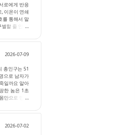
 서로에게 반응
샘 노동은 농장
력이 그것이다.
, 이온이 연쇄
이야기를 해보면
 끌어내기 위해
호를 통해서 말
가운데 상당수는
적인(intelli
별할 줄 안다.
동자를 단지 말
을 기르는 것과
 있는가? 우리
하던 일을 멈추
을 가져야 하는
적 본성이 진화
 일한다. 한 달
2026-07-09
 진균 네트워크
 여자들보다 일
다. 오래된 나
에 비닐하우스를
의 총인구는 51
 숲의 의사 소
일이라든가 지하
만 명으로 남자가
나무가 죽는 날이
. 이 농장 노
 죽일까요 알아
구이고 적인지,
적인 노동시간이
땅한 놈은 1초
 알고 있는 바
 서유럽 노동자
 몸만으로 만나
물려준다. 이것
 강제로 참가당
활을 건 소통 관
미역이라는 뜻으
는 진균도 식물
아니야!"라고 외
진균 중 균근균
2026-07-02
입니다. 세상의
양분을 동반자식
을 맞았습니다.
공생. (107)