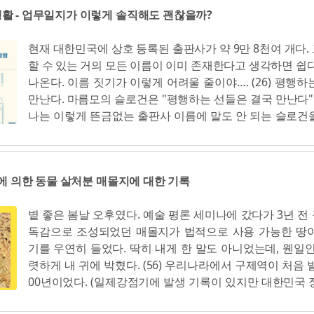
다. “저기, ‘불온한’ 사람들이 떼 지어 자신들의 ‘소유’도 
로운 형태의 불평등을 예방하는 데 도움을 줄 수 있다. 다른
활 - 업무일지가 이렇게 솔직해도 괜찮을까?
하고서는 교통 혼잡과 업무에 지장을 초래하고 ‘감히’ 길거
간자산 증가는 개인이 물려받는 세습자산의 불평등과 궤를 
적보다 큰 소음을 내며 ‘말하고 있다’. “삶은 끝없는 ‘경쟁
산은 소득보다 집중되기 쉬운데, 소득이 오르는 속도보다
현재 대한민국에 상호 등록된 출판사가 약 9만 8천여 개다.
리’를 어기며 타인의 기회를 뺏는 이기적인 사람들이라고. (1
속도가 더 빠르기 때문이다. (96) 경제적 불평등은 여러 
할 수 있는 거의 모든 이름이 이미 존재한다고 생각하면 쉽다
큰집이라 가족들이 다 우리 집으로 와요. 나는 못 간다고 
고 그중 어느 한 원인을 따로 떼어내려는 시도는 소용이 없다
나온다. 이름 짓기가 이렇게 어려울 줄이야…. (26) 평행하
가 난 거야. 이혼을 하니 어쩌니 막 이래. 그래서 내가 딱 
등 심화 경향은 대부분의 국가에서 나타나지만, 국가별 특
만난다. 마름모의 슬로건은 "평행하는 선들은 결국 만난다"가 되
이혼하겠다. 그런데 나 바쁘다. 그러니까 바쁜 거 해놓고 하
된다. 그러므로 지나치게 포괄적인 설명을 경계해야 한다. 1
나는 이렇게 뜬금없는 출판사 이름에 말도 안 되는 슬로건
가 있잖아. 이혼이 급한 게 아니고, 투쟁이 급한 거거든. (3
시작된 무역 및...
은 마름모 출판사의 대표다. 평행하는 선들은 만나지 않지만
에서 톨게이트 수납 업무가 "아줌마들에게는 좋은 일자리"
계관 안에선 만나게 된다. 서로 팽팽하게 평행선을 달리던
들었다. 그 이유는 3교대 시스템에서 근무를 바꾸어서 시
마름모의 세계관 안에서는 합의점을 찾게 된다. 이것은 나
있다는 것과 월급이 밀리지 않고 제때 나온다는 것이었다. 
병에 의한 동물 살처분 매몰지에 대한 기록
자 도도한 아이러니의 발현이다! (28) 인맥이니 사람 관리
해도 월급은 올라가지 않고 최저시급을 유지하고, 1년 단
있지만, 의식적으로 그런 '비즈니스 마인드'를 장착해본 적
제든 해고될 수 있는 불안정한 고용 조건에, 복지는커녕 
볕 좋은 봄날 오후였다. 예술 평론 세미나에 갔다가 3년 전
내가 경험으로 배운 '처세술'이 하나 있다면, '진심'이다. 
지급되지 않는 환경인데 (거기다 성희롱에 갑질까지 횡행하
독감으로 조성되었던 매몰지가 법적으로 사용 가능한 땅
맙다고 하고, 죄송한 일에는 죄송하다고 한다. 반면 죄송하
자리라고? '좋은 일자리'의 기준이란 무엇인가를 되묻게 된
기를 우연히 들었다. 딱히 내게 한 말도 아니었는데, 웬일인
절대 죄송하다는 말을 남발하지 않는다. (47) 모종의 위계가
게이트 수납 업무가 '좋은 일자리'일 수 있는 것은 '아줌
렷하게 내 귀에 박혔다. (56) 우리나라에서 구제역이 처음 
트워크. 그곳을 빠져나간다는 것은 이른바 '사람 스트레스'
는 수식어 때문이라는 점에서 여성노동의 현실 또한...
00년이었다. (일제강점기에 발생 기록이 있지만 대한민국 
이었다. 내가 혼자 일하는 작업실(우리 집)엔 함께 일하는
로는 처음이었다.) 최초 발생한 것이었지만 효과적인 백신
쇄소 부장님과 여러 작가님들과의 소통이 있지만 '정치'가 없