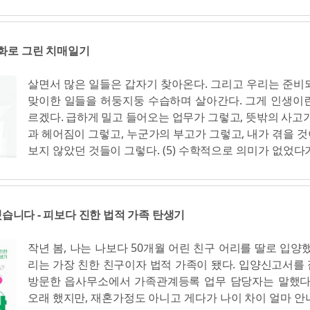
대하지 않는다. 대통령 · 장관 · 기관장이 남성에서 여성으
였다. 더 놀라운 것은 호주에만 사는 캥거루나 코알라처럼,
수 여성을 억누르고 쥐어짜는 이 체제의 본성은 바뀌지 않
한반도와 중국 극히 일부 지역에서만 서식하는 우리의 '고유
게 경험했다. (6) 빵과장미는 사회주의 페미니즘을 지향한다
동물'이라는 사실이었다. (...) 국제적으로 고라니는 '멸종
만화로 그린 치매일기
는 사회주의 페미니즘이 이른바 이중체계론과 연관된 특
계자연보전연맹 IUCN 은 고라니를 멸종위기종 적색 목록 
하지는 않는다는 점을 미리 밝혀둔다. 이들은 "페미니스트
분류하고 있다. 우리나라에서는 너무 많아서 천덕꾸러기
살면서 많은 일들은 갑자기 찾아온다. 그리고 우리는 준비
의자는 시각이 좁고, 사회주의자가 아닌 페미니스트에게
가 사자, 하마, 치타, 코알라와 비슷한 수밖에 남지 않은 
맞이한 일들을 허둥지둥 수습하며 살아간다. 그게 인생이
돼 있다"는 1914년 루이스 니랜드(Louise Kneeland)의
정말이지 아이러니한 이야기였다. (59) 고라니는 유해야생동물
르겠다. 급하게 밀고 들어오는 업무가 그렇고, 뜻밖의 사고가
여성 의제가 곧 노동자계급 의제이며, 여성 억압에 맞선 
과 헤어짐이 그렇고, 누군가의 부고가 그렇고, 내가 겪을 
에 맞선 투쟁과 분리할 수 없다는 시각이 이들의 출발점이다. 
보지 않았던 것들이 그렇다. (5) 수학적으로 의미가 없었다
는 아르헨티나에서 처음 만들어졌고 지금은 볼리비아·브
로 의미를 탈바꿈한 '제로'처럼 아버지 역시도 기억이 사라
코·스페인 등에서도 활동하는 사회주의 페미니즘 단체다. 
아오는 모습이지만, 만화의 형태로 기록하여 간직하고 읽
스러운 자본주의 체제를 끝장내야만 전 세계 여성의 삶에
히 살아 있다는 것을 이야기하고 싶었던 것인지도 모릅니다. (
도 끝장낼 수 있다는 확고한 신념을 기반으로 삼는다. 우리
습니다 - 피보다 진한 법적 가족 탄생기
속도로 흘러가던 아버지의 시간은 당신의 생각이나 행동
주적 권리를 위해, 그리고 임신을 중지할 권리, 남성과 동등
었다. 스스로 선택하거나 결정한 적도 없이 아버지의 시간
활임금을 받을 권리, 폭행과 강간 및 학대를 피할 수 있는 
작년 봄, 나는 나보다 50개월 어린 친구 어리를 딸로 입양했
가고 있는 것이다. 앞으로 가는 것인지, 되돌아가는 것인지 
누리지 못하고 있는 권리를 위해 투쟁한다. (14) 빵과장미 
리는 가장 친한 친구이자 법적 가족이 됐다. 입양신고서를
로. (13) 치매가 진행된 이후, 평소에 지니고 있던 습관이나
미국 매사추세츠주 로런스에서 임금삭감에 맞서 투쟁한 
방문한 읍사무소에서 가족관계등록 업무 담당자는 말했다
해져서 난감한 경우가 참 많다. (27) 수면 시간이 원래부터
장미 파업'에서 따왔다. 우리는 빵과 장미를 내건 요구가 
오래 했지만, 재혼가정도 아니고 게다가 나이 차이 얼마 안
치매 이후로는 수면 패턴까지 불규칙해졌다. (63) 잘 해오던
알고 있다. 우리는 임금을 올리고 노동시간을 줄이는 등 노..