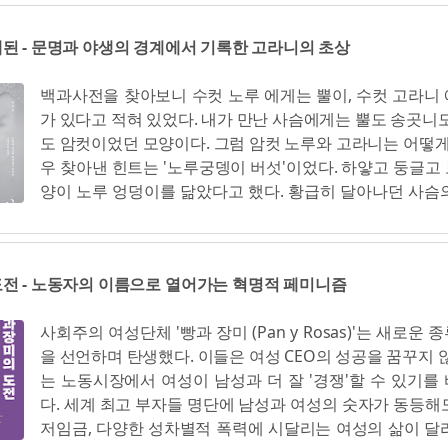
2,216마리의 동물을 살처분하는 것으로 사태를 일단락지었
로운 곳이 나의 작업실이다. 위계와 정치가 빠져나간 자리에,
한 구제역의 특성상 해외에서도 우수사례로 꼽힐 정도로
도 몰랐던 에너지가 들어찼다. (102) 출판이 어려운 것은 
된 - 문명과 야생의 경계에서 기록한 고라니의 초상
대응이었다. 2년 후인 2002년 전 국토를 뜨겁게 달구었던 
는' 책으로만 살아남을 수 없다는 걸 배웠기 때문이다. 아니
에 다시 구제역이 발생했다. 두 번째였지만 당시만 해도 
있을지라도 이름을 남길 수는 없을 것이다. 나는 그 두가지
백과사전을 찾아보니 수컷 노루 에게는 뿔이, 수컷 고라니
종사자들에게조차 낯선 질병이었다. 당연히 국민적 이해도
한 균형을 잡고 싶다. 이건 나만의 포부가 아니라 많은 출
가 있다고 적혀 있었다. 내가 만난 사슴에게는 뿔도 송곳니도
다. 그런 악조건 속에서도 정부는 16만 155마리의 동물을
것이다. 우리는 '좋은' 책을 만들고 싶다. (113) 펑펑 울었
도 암컷이었던 모양이다. 그럼 암컷 노루와 고라니는 어떻게
으로 구제역 사태를 종결시켰다. 그 후 잠잠했던 구제역은 2
럼 나도 오늘 울었다. 이젠 편집...
우 찾아낸 힌트는 '노루궁뎅이 버섯'이었다. 하얗고 둥글고
발생했는데, 그해에만 무려 세 차례나 발생했다. 1월에 발생
양이 노루 엉덩이를 닮았다고 했다. 황급히 달아나던 사슴
역으로 28일간 5,956마리, 4월에 발생한 11건으로 29일 동안
올려보았다. 엉덩이에 그런 도드라지는 특징 같은 것은 없었
리, 11월에 발생한 구제역으로 145일간 무려 347만 9,9
가 아니라 암컷 고라니였을까? (54) '고라니'라는 이름은
되었다. (82) '사료 소비', '생산량 감소', '수출 제한', '비용 
'노루'도 순우리말인데, '노랗다'는 뜻이다. 고라니의 어원
책 어디에도 생명에 대한 배려는 없었다. 인류가 아끼고 지킨
전 - 노동자의 이름으로 열어가는 혁명적 페미니즘
밝혀지지 않았다. 뿔 대신 송곳니가 있어서 '어금니', '송곳
간과 비용뿐이었다. 슬픔과 수치가 밀려들었다. (91) 결국
고라니라고 불렀을 것으로 보는 견해가 현재로서는 가장 
없는 대량학살로 145일 동안 국내 돼지의 34퍼센트인 331
사회주의 여성단체 '빵과 장미 (Pan y Rosas)'는 새로운
니의 영문 이름은 'Water Deer'다. '물사슴'이라는 뜻의 이
와 국내 소의 5퍼센트인 15만 마리의 소를 포함해 총 347만
을 선언하며 탄생했다. 이들은 여성 CEO의 성공을 꿈꾸지 않
느 영국인이 1870년에 중국에서 고라니를 처음 발견했을 
동물들이 파묻혔다. (94) 우리나라는 OECD 회원국 중 200
는 노동시장에서 여성이 남성과 더 잘 '경쟁'할 수 있기를
니는 모습을 보고 붙인 것이다. (...) 한국에서 고라니는 
년까지 14년 연속 자살률 1위다. 산업재해 사망률도 1위...
다. 세계 최고 부자들 명단에 남성과 여성의 숫자가 동등해
분류되어 있다. 농작물 피해 때문에 매년 지자체별로 적지 
저임금, 다양한 성차별적 폭력에 시달리는 여성의 삶이 달
니를 제거하고 있다니.... 야생동물이라 보호받고 있을 줄