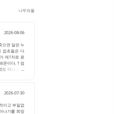
나무와풀
2026-08-06
 죽으면 달은 누
0원 잡초들은 다
가 제1차로 윤
문이다. 1 엄
것도 아니고 다
라고 한다. 2
 한국어 모래의
지만 한 덩어리
2026-07-30
밝은 빛을 바라
H가 전율을 참
동적이고 부질없
서 쓸까? 6 흑
일어나기를 희망
이 있어 7 결국