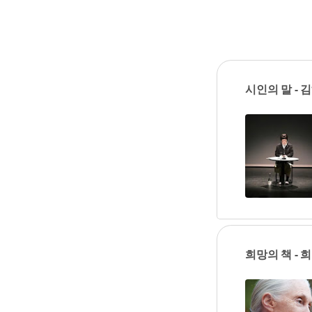
P
o
시인의 말 - 
s
t
s
희망의 책 -