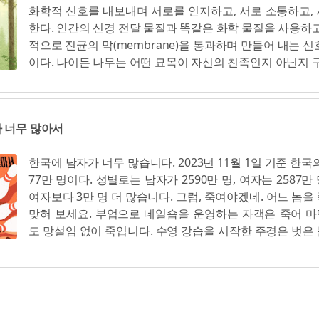
화학적 신호를 내보내며 서로를 인지하고, 서로 소통하고,
에서 일하는데 노동하는 때가 야간인 경우가 많다. 물론 밤
자연의 회복 탄력성, 젊음의 힘, 굴하지 않는 인간의 정신
한다. 인간의 신경 전달 물질과 똑같은 화학 물질을 사용하고
보다는 공장에서 흔히 볼 수 있다. (35) 농장주들을 만나 
제인이 이러한 지혜를 공유하고 다른 사람들에게 희망을
적으로 진균의 막(membrane)을 통과하며 만들어 내는 신
조선 시대에 지주를 만난 듯한 기분이 들 때 많다. 그들 
서 전 세계를 여행했다는 것 또한 알고 있었다. (66) 내가 '지성
이다. 나이든 나무는 어떤 묘목이 자신의 친족인지 아닌지 구
이주 노동자를 노비로 보는 것 같다. 어떤 사람들은 이주 노
gent...
오래된 나무들은 어린 나무들을 양육하고 인간이 아이들
하는 동물처럼 여기기도 한다. 우리네 밥상에 인권이 얼마나
똑같이 어린 나무에 음식과 물을 준다. 이것만으로도 잠시 
가 매일 대하는 밥상은 인권이 있는 밥상인가? 이런 물음
고 심호흡을 하면서 숲의 사회적 본성에 대해, 또 숲의 사회
시대를 살고 있다. (53) 이 농장 노동자들은 한 주당 6일 반을
 너무 많아서
에 얼마나 중요한지에 대해 깊이 생각해 보기에 충분하다.
에 이틀 이내로 쉬며 하루 보통 11시간씩 일한다. 남자들은
는 나무들을 건강하게 하려고 짜여진 것 같다. 이뿐만이 아니
하는 시간이 더 길다. 6시에 일과가 끝난다고 해도 저녁
한국에 남자가 너무 많습니다. 2023년 11월 1일 기준 한국
무들은 자식 나무들을 엄마처럼 보살피고 있다. 어머니 나무.
관리하는 일이 계속 있다. 비닐하우스 온도를 관리하는 
77만 명이다. 성별로는 남자가 2590만 명, 여자는 2587
통, 보호, 감각의 중심에 있는 장엄한 허브(hub), 어머니 
수를 돌본다든가 전기 시설을 점검하는 작업 등이 수시로 있다
여자보다 3만 명 더 많습니다. 그럼, 죽여야겠네. 어느 놈을
오면 어머니 나무는 무엇이 득이 되고 해가 되는지, 누가 친
동자들의 한 해 노동시간은 연 3천 시간이 넘는다. 살인
맞혀 보세요. 부업으로 네일숍을 운영하는 자객은 죽어 마
끝없이 변하는 환경에 어떻게 적응하고 살아남을지에 대해
다. 한국의 노동자 연평균 노동시간이 2,100시간 정도이고
도 망설임 없이 죽입니다. 수영 강습을 시작한 주경은 벗은
를 친족과 후손 나무에 나누어주며 대대로 이어질 지혜를 
한 해 평균 노동시간이 1,300시간 정...
는 게 훨씬 안전하게 느낍니다. 군청이 주최한 러브 캠프에
은 바로 모든 부모가 하는 일이다. (16) 균근균은 식물과 사
한 공무원 일순은 여러모로 초조하고 불안합니다. 폐급 
계를 구축한다. 이와 같은 동반자 관계에 진입하지 않고서
로 '폐미'라고 불리게 된 완도 미역 김씨는 "어 그건 존나 
도 생존할 수 없다. 내가 찾은 유별난 버섯 세 종류 모두는
칩니다. 개쩝니다. 미지는 오지로 파견 나온 최초의 여직원
에속하는 자실체였는데, 이들은 토양에서 수집한 물과 
모든 최초의 여성처럼 어디서 날아왔는지 모르는 공에 눈
물이 광합성을 통해 만들어 낸 당분과 교환한다. 양방향 교류, 