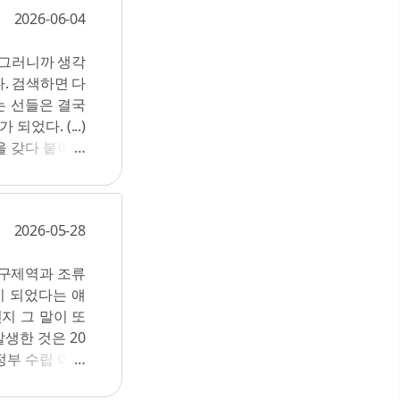
아닌 자리를 차지
 한편으로, 민
2026-06-04
리의 자동차 경
같이 한다. 자
’이란 ‘절대 진
 부가 축적되는
 그러니까 생각
3) 우리 집이
원인에서 비롯되
. 검색하면 다
전화했더니 난리
. 게다가 불평
는 선들은 결국
잘라 이야기했어.
성이 다수 관찰
었다. (...)
자. 이게 순서
980년대 초에
을 갖다 붙여놓
7) 인터뷰 과정
, 마름모의 세
라는 말을 많이
 대결 구도들이
간을 조정할 수
의 고급 유머이
아무리 오래 일
2026-05-28
니 하는 말들이
위 계약으로 언
은 없다. 다만
근무복도 제대로
 구제역과 조류
고마운 일에는 고
는데) 좋은 일
이 되었다는 얘
지 않은 일에는
다. 그리고 톨
지 그 말이 또
 있는 인적 네
마들에게는'이라
발생한 것은 20
를 내려놓는 일
정부 수립 이후
 디자이너와 인
 정책을 활용해
다. 세상 평화