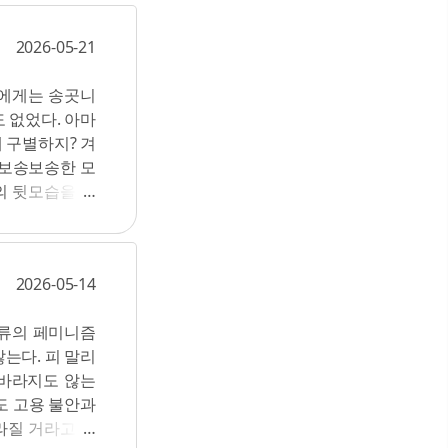
다. 전염성 강
 내게 있는 줄
 빠르고 완벽한
무조건 '잘 팔리
2026-05-21
월드컵 기간 중
 살아남을 수는
구제역은 축산업
 사이에서 절묘
 에게는 송곳니
, 협조도 없었
판인들의 희망일
 없었다. 아마
 살처분하는 것
다는 그 작가님처
 구별하지? 겨
010년에 다시
 보송보송한 모
한 6건의 구제
의 뒷모습을 떠
 4만 9,874마
다. 그럼 노루
62마리가 살처분
 순우리말이다.
절감'. 살처분 정
은 아직 확실히
 것은 오직 시
2026-05-14
니'라는 의미로
 자비도 한계도
유력하다. 고라
만 마리의 돼지
 종류의 페미니즘
 예쁜 이름은 어
 9,962마리의
는다. 피 말리
때 물가에서 노
3년부터 2017
 바라지도 않는
'유해야생동물'로
도 고용 불안과
않은 수의 고라
라질 거라고 기
 알았는데 의외