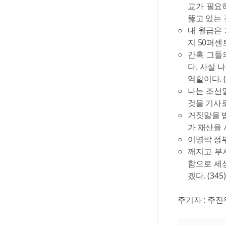
교가 필요하
뚫고 있는 것
내 월급은 
지 50퍼센
간혹 그들
다. 사실 
역할이다. (
나는 조선일
것을 기사로 
거짓말을 밥
가 재산을 
이명박 정부
깨지고 부
함으로 세상
겠다. (345)
주기자 : 주진