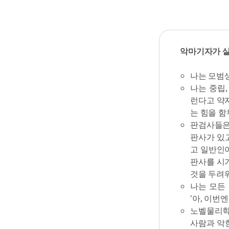
악마기자가 
나는 모범생
나는 중립
런다고 약
는 힘을 함
판검사들은
판사가 있
고 일반인
판사를 시
것을 두려워
나는 모든 
'아, 이번엔
노벨물리학
사람과 악한