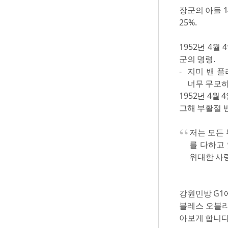
장군의 아들 1
25%.
1952년 4월
군의 명령.
지미 밴 플
너무 무모하
1952년 4월
그해 부활절 
저는 모든
를 다하고
위대한 사
강원민방 G1
블레스 오블리
아보게 합니다