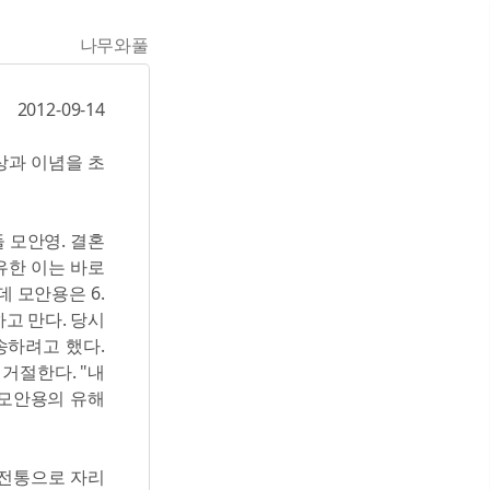
나무와풀
2012-09-14
상과 이념을 초
 모안영. 결혼
유한 이는 바로
 모안용은 6.
고 만다. 당시
송하려고 했다.
거절한다. "내
 모안용의 유해
 전통으로 자리