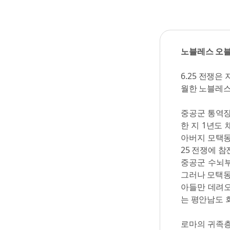
노블레스 오
6.25 전쟁
월한 노블레스
중공군 통역장
한 지 1년도
아버지 모택동
25 전쟁에 
중공군 수뇌부
그러나 모택동
아들만 데려오
는 평안남도 
로마의 귀족층