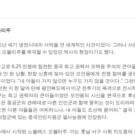
블리주
은 지난 세기 냉전시대의 서막을 연 세계적인 사건이었다. 그러나 사
 오블리주를 목격할 수 있었던 역사의 현장이기도 했다.
교로 6.25 전쟁에 참전한 중국 최고 권력자 모택동 주석의 큰아들
 채 안 된 상황. 한참 신혼에 젖어 있던 모안용에게 전쟁 참여를 권
이었다. "내 아들이 가지 않으면 누구도 가지 않을 것이다." 그런데
참전한 지 한 달여 만에 평안북도에서 미군 전투기의 폭격으로 전사하
는 최고 권력자의 큰아들이었던 모안용의 시신을 본국으로 후
은 중공군의 관례대로 다른 인민군과 함께 묻히는 것이 도리라며 
면 다른 아들들은 어찌하느냐. 내 아들도 조선에 묻어라." 결국
회창군에 있는 중국인민지원군 열사능원에 안장된다.
에서 시작된 노블레스 오블리주. 이는 훗날 서구 사회 지도층의