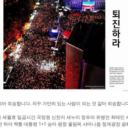
먹어 죄송합니다. 자꾸 가만히 있는 사람이 되는 것 같아 죄송합니다
 세월호 일곱시간 국정원 신천지 새누리 정유라 유병언 최태민 
편 하야 짝퉁 대통령 1+1 승마 평창 올림픽 샤머니즘 청계광장 광