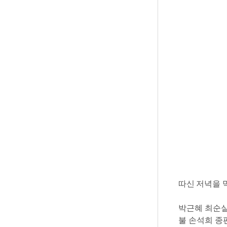
따신 저녁을 
박근혜 최순실
불 손석희 종