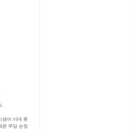
.
사생아 이대 촛
화문 무당 순장