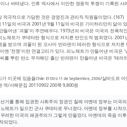
간이나 버텨냈다. 인류 역사에서 이만한 영웅적 투쟁이 기록된 사
 적극적으로 가담한 것은 경영진과 관리직 직원들이었다. (167)
9월 11일의 비극과 2001년 9월 11일의 비극은 기이하리만치 닮아 있
만들어낸 '괴물'이 주연배우다. 1973년의 비극은 미국의 전폭적인
피노체트가 쿠데타란 형식으로 저지른 반인도적 범죄였다. 2001
원을 받으며 괴물이 된 오사마 빈라덴이 테러란 형식으로 저지른
사이엔 '전쟁'이란 연결고리가 있다. 피노체트가 만들어낸 비극은 '
 씨를 뿌린 반소 무자헤딘 출신 빈라덴이 만들어낸 비극은 '테러와
리가 이곳에 있음을
/살바도르 아
Chile: El Otro 11 de Septiembre, 2006
역/서해문집 20110902 200쪽 9,800원
 선거를 통해 집권한 사회주의 정권인 칠레 아옌데 정부는 미국의
피노체트가 일으킨 군사 쿠데타로 무너졌다. 아옌데 정부를 시작으
 우려한 미국의 패권주의가 그렇게 만들었다. 아옌데의 죽음 이후
작되었다.