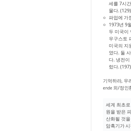
세를 7시
물다. (129)
파업에 가장
1973년 
두 미국이 
우구스토 
미국의 지
였다. 둘 
다. 냉전이
렀다. (197)
기억하라, 우
외/정인환 
ende
세계 최초로
원을 받은 
산화될 것을
암흑기가 시