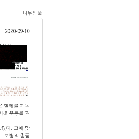
나무와풀
2020-09-10
은 칠레를 기독
 사회운동을 견
켰다. 그에 맞
스트 보병의 총공