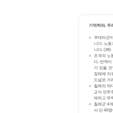
기억하라, 우
쿠데타군이
니다. 노
니다. (38)
조국의 노
다. 반역
가 있을 
장래에 자
드넓은 거리
칠레의 막
교식 민주주
제하고 무력
칠레군 4
서 단 40