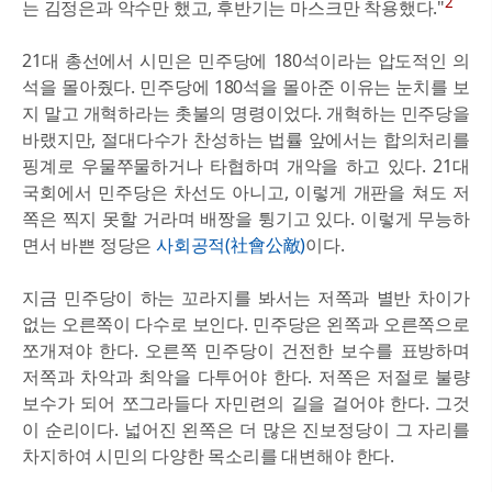
2
는 김정은과 악수만 했고, 후반기는 마스크만 착용했다."
21대 총선에서 시민은 민주당에 180석이라는 압도적인 의
석을 몰아줬다. 민주당에 180석을 몰아준 이유는 눈치를 보
지 말고 개혁하라는 촛불의 명령이었다. 개혁하는 민주당을
바랬지만, 절대다수가 찬성하는 법률 앞에서는 합의처리를
핑계로 우물쭈물하거나 타협하며 개악을 하고 있다. 21대
국회에서 민주당은 차선도 아니고, 이렇게 개판을 쳐도 저
쪽은 찍지 못할 거라며 배짱을 튕기고 있다. 이렇게 무능하
면서 바쁜 정당은
사회공적(社會公敵)
이다.
지금 민주당이 하는 꼬라지를 봐서는 저쪽과 별반 차이가
없는 오른쪽이 다수로 보인다. 민주당은 왼쪽과 오른쪽으로
쪼개져야 한다. 오른쪽 민주당이 건전한 보수를 표방하며
저쪽과 차악과 최악을 다투어야 한다. 저쪽은 저절로 불량
보수가 되어 쪼그라들다 자민련의 길을 걸어야 한다. 그것
이 순리이다. 넓어진 왼쪽은 더 많은 진보정당이 그 자리를
차지하여 시민의 다양한 목소리를 대변해야 한다.