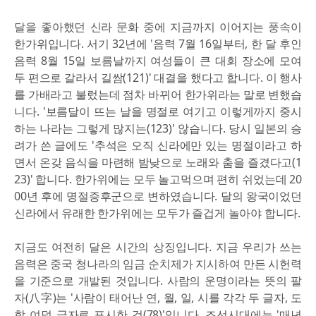
달을 좋아했던 신라 문화 중에 지금까지 이어지는 풍속이
한가위입니다. 서기 32년에 '음력 7월 16일부터, 한 달 후인
음력 8월 15일 보름날까지 여성들이 큰 대회 장소에 모여
두 편으로 갈라서 길쌈(121)' 대결을 했다고 합니다. 이 행사
를 가배라고 불렀는데 점차 바뀌어 한가위라는 말로 변했습
니다. '보름달이 뜨는 날을 명절로 여기고 이렇게까지 중시
하는 나라는 그렇게 많지는(123)' 않습니다. 당시 일본의 승
려가 쓴 글에도 '추석은 오직 신라에만 있는 명절이라고 하
면서 온갖 음식을 마련해 밤낮으로 노래와 춤을 즐겼다고(1
23)' 합니다. 한가위에는 모두 놀고먹으며 편히 쉬었는데 20
00년 후에 명절증후군으로 변하였습니다. 달의 왕국이었던
신라에서 유래한 한가위에는 모두가 즐겁게 놀아야 합니다.
지금도 여전히 달은 시간의 상징입니다. 지금 우리가 쓰는
음력은 중국 청나라의 임금 순치제가 지시하여 만든 시헌력
을 기준으로 개발된 것입니다. 사람의 운명이라는 뜻의 팔
자(八字)는 '사람이 태어난 연, 월, 일, 시를 각각 두 글자, 도
합 여덟 글자로 표시한 것(78)'입니다. 조선시대에는 '매년