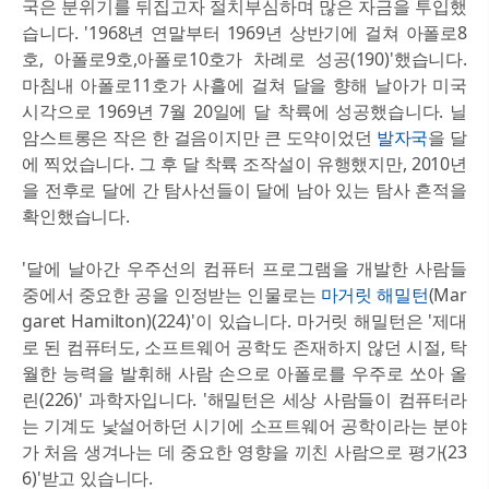
국은 분위기를 뒤집고자 절치부심하며 많은 자금을 투입했
습니다. '1968년 연말부터 1969년 상반기에 걸쳐 아폴로8
호, 아폴로9호,아폴로10호가 차례로 성공(190)'했습니다.
마침내 아폴로11호가 사흘에 걸쳐 달을 향해 날아가 미국
시각으로 1969년 7월 20일에 달 착륙에 성공했습니다. 닐
암스트롱은 작은 한 걸음이지만 큰 도약이었던
발자국
을 달
에 찍었습니다. 그 후 달 착륙 조작설이 유행했지만, 2010년
을 전후로 달에 간 탐사선들이 달에 남아 있는 탐사 흔적을
확인했습니다.
'달에 날아간 우주선의 컴퓨터 프로그램을 개발한 사람들
중에서 중요한 공을 인정받는 인물로는
마거릿 해밀턴
(Mar
garet Hamilton)(224)'이 있습니다. 마거릿 해밀턴은 '제대
로 된 컴퓨터도, 소프트웨어 공학도 존재하지 않던 시절, 탁
월한 능력을 발휘해 사람 손으로 아폴로를 우주로 쏘아 올
린(226)' 과학자입니다. '해밀턴은 세상 사람들이 컴퓨터라
는 기계도 낯설어하던 시기에 소프트웨어 공학이라는 분야
가 처음 생겨나는 데 중요한 영향을 끼친 사람으로 평가(23
6)'받고 있습니다.