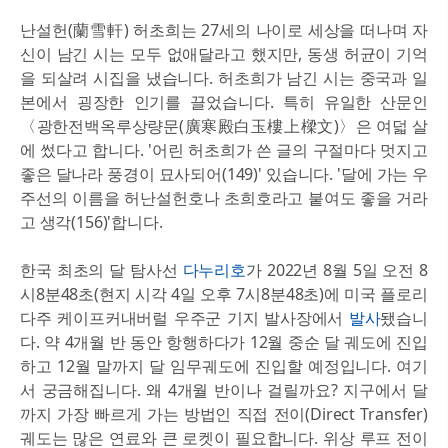
난설헌(蘭雪軒) 허초희는 27세의 나이로 세상을 떠나며 자
신이 남긴 시는 모두 없애달라고 했지만, 동생 허균이 기억
을 되살려 시집을 냈습니다. 허초희가 남긴 시는 중국과 일
본에서 굉장한 인기를 끌었습니다. 특히 유일한 산문인
〈광한전백옥루상량문(廣寒殿白玉樓上樑文)〉은 여덟 살
에 썼다고 합니다. '어린 허초희가 쓴 글의 구절마다 멋지고
좋은 달나라 풍경이 묘사되어(149)' 있습니다. '달에 가는 우
주선의 이름을 허난설헌호나 초희호라고 붙여도 좋을 거라
고 생각(156)'합니다.
한국 최초의 달 탐사선
다누리호
가 2022년 8월 5일 오전 8
시8분48초(현지 시각 4일 오후 7시8분48초)에 미국 플로리
다주 케이프커내버럴 우주군 기지 발사장에서
발사
됐습니
다. 약 4개월 반 동안 항행하다가 12월 중순 달 궤도에 진입
하고 12월 말까지 달 임무궤도에 진입할 예정입니다. 여기
서 궁금해집니다. 왜 4개월 반이나 걸릴까요? 지구에서 달
까지 가장 빠르게 가는 방법인 직접 전이(Direct Transfer)
궤도는 많은 연료와 큰 로켓이 필요합니다. 위상 루프 전이