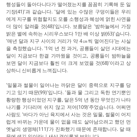
행성들이 돌아다니다가 떨어졌는지를 꼼꼼히 기록해 둔 일
기장(41)'과 같습니다. '달에 있는 수많은 구덩이들은 우리
에게 지구를 위협할지도 모를 소행성과 혜성에 얽힌 사연을
더 많이 알려줄 것(48)'입니다. 보름달은 '밤하늘에서 가장
밝은 별에 속하는 시리우스보다 1만 배 이상 밝(63)'습니다.
'매년 달과 지구 사이의 거리가 약 4㎝씩 멀어진다'는 사실
을 측정했습니다. '1억 년 전 과거, 공룡들이 살던 시대에는
달이 지금보다 한결 가까웠을 것이고, 공룡들이 밤하늘을
보면 달이 지금보다 훨씬 더 크게 보였을 것(68)'이라고 상
상하니 신비롭게 느껴집니다.
'밀물과 썰물이 일어나는 까닭은 달이 중력으로 지구를 당
기고 있기 때문(99)'입니다. '돌과 물 그리고 독한 연기뿐인
황량한 행성이었던 지구를, 달은 5억 년 동안 무엇인가 나타
나기를 기다리며 쉬지 않고 저어(109)'주었습니다. 어쩌면
사람도 '바다가 아닌 육지에서 사는 것은 밀물, 썰물이 어지
럽게 바뀌는 가운데 물이 없을 때도 살아남으려고 했던 먼
옛날의 생명체(111)'가 진화했기 때문에 존재합니다. 달 때
문에 생긴 일이라니 새삼 경이롭게 보입니다.