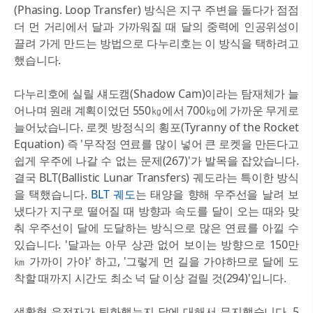
(Phasing. Loop Transfer) 방식은 지구 주변을 돌다가 점점
더 먼 거리에서 달과 가까워질 때 달의 중력에 인공위성이
끌려 가게 만드는 방법으로 다누리호는 이 방식을 택하려고
했습니다.
다누리호에 실릴 섀도캠(Shadow Cam)이라는 탐재체가 늘
어나며 원래 계획이었던 550㎏에서 700㎏에 가까운 무게로
늘어났습니다. 로켓 방정식의 횡포(Tyranny of the Rocket
Equation) 즉 '무작정 연료를 많이 넣어 큰 로켓을 만든다고
쉽게 우주에 나갈 수 없는 문제(267)'가 발목을 잡았습니다.
결국 BLT(Ballistic Lunar Transfers) 궤도라는 특이한 방식
을 택했습니다.
BLT 궤도
는 태양을 향해 우주선을 날려 보
냈다가 지구로 떨어질 때 방향과 속도를 달이 오는 때와 맞
춰 우주선이 달에 도달하는 방식으로 많은 연료를 아낄 수
있습니다. '달과는 아무 상관 없어 보이는 방향으로 150만
㎞ 가까이 가야' 하고, '그렇게 먼 길을 가야하므로 달에 도
착할 때까지 시간도 최소 넉 달 이상 걸릴 것(294)'입니다.
생활형 유전자가 퇴화했는지 달에 대해서 무지했습니다. 5