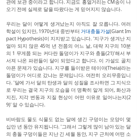
관에 보관 중이라고 합니다. 지금도 흥얼거리는 CM송이 나
오기 전에 실제로 달을 따왔다는 게 믿어지지 않습니다.
우리는 달이 어떻게 생겨났는지 아직도 잘 모릅니다. 여러
학설이 있지만, 1970년대 중반부터
거대충돌가설
(Giant Im
pact Hypothesis)이 지지받고 있습니다. '지구가 생겨난 지
얼마 되지 않은 45억 년 전쯤의 어느 날, 대략 지구의 10분
의 1 무게쯤 되는 커다란 돌덩이가 지구와 충돌(21)'해서 부
서져 나온 파편들이 달이 되었다고 합니다. 이 가설도 골치
아픈 문제가 있습니다. 지구를 들이받은 테이아(Theia)라는
돌덩이가 어디로 갔냐는 문제입니다. 여전히 오리무중입니
다. '달에 가서 달의 탄생과 달의 성질을 조사하면 그 지식으
로 우리는 결국 지구의 모습을 더 명확히 알게 되어, 화산과
지진, 지각 변동과 지질 현상이 어떤 이유로 일어나는지(2
9)' 알 수 있습니다.
비바람도 물도 식물도 없는 달에 생긴 구덩이는 모양이 몇
십만 년 동안 유지됩니다. '그래서 그렇게 많이 남아 있는 달
의 충돌 구덩이들은 지난 긴 세월 동안, 지구 근처에 어떤 소