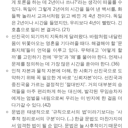
게 토론을 하는 데 2년이나 쓰나?'라는 생각이 떠올를 수
있다. 독일이 그렇게 2년여의 시간을 들여 낸 백서를, 화
들짝 놀라서 교과서처럼 읽고 베낀 게 4년 전이다. 독일
은 2년이나 시간을 들였지만, 우리보다 4년이 빨랐다. 긴
호흡으로 멀리 본 결과다. (21)
선진국이 되기까지 지독하게 달려왔다. 바람처럼 내달린
몸이 뒤쫓아오는 영혼을 기다려줄 때다. 해결해야 할 '문
화지체'들이 언덕을 이루고 있다. 무턱대고 '어떻게 할
까'를 고민하기 전에 '무엇'과 '왜'를 물어야 한다. 언제나
문제를 정의하는 데 가장 많은 시간을 쏟아야 한다. (36)
인적 자본과 물적 자본에 더해, 한 사회가 선진국으로 도
약하기 위해 꼭 필요한 게 바로 '신뢰자본'이다. 선진국과
중진국을 가르는 결정적인 '절대반지'. 거의 대부분의 승
객들을 아주 편리하게 하는 대신에, 발각된 무임승차자
에게는 엄벌을 내림으로써 우리는 이 반지에 한 걸음 더
다가갈 수 있다. (42)
문법은 태생적으로 '규칙으로서의 법'이라기보다는 '사
후적 정리로서의 구분'이다. (...) 한글 문법도 마찬가지여
서 엄격한 법이 될 순 없다. 문법은 늘 사후적이기 때문이