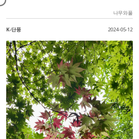
나무와풀
K-단풍
2024-05-12