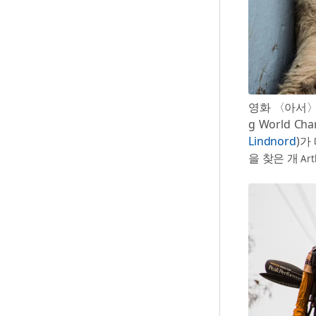
영화 〈아서〉는
g World 
Lindnord
)가
을 찾은 개
Art