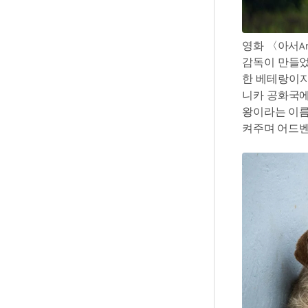
영화 〈아서
A
감독이 만들었
한 베테랑이지
니카 공화국에
왕이라는 이름
켜주며 어드벤