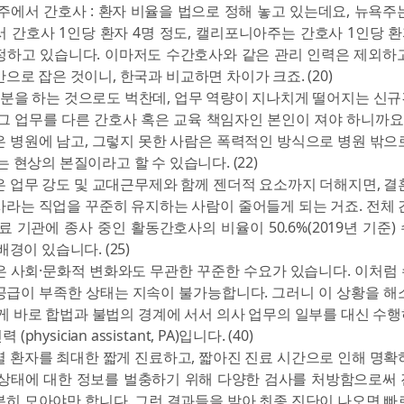
주에서 간호사 : 환자 비율을 법으로 정해 놓고 있는데요, 뉴욕주
 간호사 1인당 환자 4명 정도, 캘리포니아주는 간호사 1인당 환
정하고 있습니다. 이마저도 수간호사와 같은 관리 인력은 제외하
으로 잡은 것이니, 한국과 비교하면 차이가 크죠. (20)
인분을 하는 것으로도 벅찬데, 업무 역량이 지나치게 떨어지는 신
그 업무를 다른 간호사 혹은 교육 책임자인 본인이 져야 하니까요.
 병원에 남고, 그렇지 못한 사람은 폭력적인 방식으로 병원 밖으
는 현상의 본질이라고 할 수 있습니다. (22)
 업무 강도 및 교대근무제와 함께 젠더적 요소까지 더해지면, 결
라는 직업을 꾸준히 유지하는 사람이 줄어들게 되는 거죠. 전체 
료 기관에 종사 중인 활동간호사의 비율이 50.6%(2019년 기준
배경이 있습니다. (25)
은 사회·문화적 변화와도 무관한 꾸준한 수요가 있습니다. 이처럼
공급이 부족한 상태는 지속이 불가능합니다. 그러니 이 상황을 해
게 바로 합법과 불법의 경계에 서서 의사 업무의 일부를 대신 수
physician assistant, PA)입니다. (40)
 환자를 최대한 짧게 진료하고, 짧아진 진료 시간으로 인해 명확
 상태에 대한 정보를 벌충하기 위해 다양한 검사를 처방함으로써
히 모아야만 합니다. 그런 결과들을 받아 최종 진단이 나오면 빠