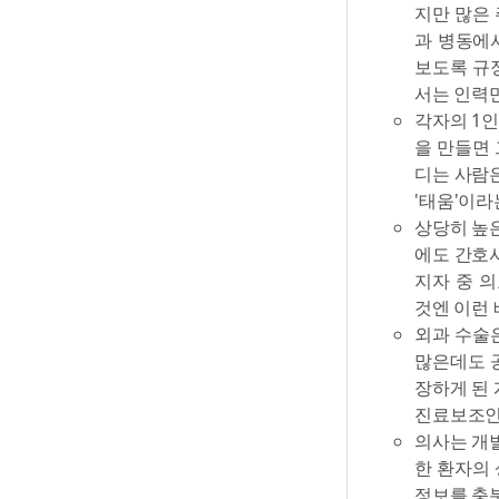
지만 많은 
과 병동에서
보도록 규
서는 인력만
각자의 1
을 만들면 
디는 사람은
'태움'이라
상당히 높은
에도 간호사
지자 중 의
것엔 이런 
외과 수술
많은데도 
장하게 된 
진료보조인력 (
의사는 개별
한 환자의
정보를 충분