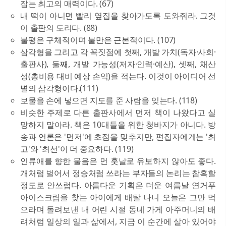
잡는 최고의 매력이다. (67)
내 떡이 아니면 빨리 옆집을 찾아가도록 도와줘라. 그것
이 출판의 도리다. (88)
불평은 구체적이며 불만은 근본적이다. (107)
삼각형을 그리고 각 꼭짓점에 첫째, 개발 가치(독자·사회·
출판사), 둘째, 개발 가능성(저자·인력·예산), 셋째, 채산
성(총비용 대비 예상 손익)을 적는다. 이것이 아이디어 선
별의 삼각형이다.(111)
보물을 손에 넣으면 지도를 준 사람을 잊는다. (118)
비슷한 주제로 다른 출판사에서 먼저 책이 나왔다고 실
망하지 말아라. 책은 10대들을 위한 청바지가 아니다. 방
송과 언론은 '먼저'에 초점을 맞추지만, 편집자에게는 '최
고'와 '최선'이 더 중요하다. (119)
인류애를 향한 물음은 먼 훗날로 유보하지 않아도 좋다.
개처럼 벌어서 정승처럼 쓰라는 부자들의 논리는 참혹할
정도로 안쓰럽다. 아름다운 기획은 더운 여름날 연거푸
아이스크림을 찾는 아이에게 배탈 나니 오늘은 그만 먹
으라며 돌려보낸 내 어린 시절 동네 가게 아주머니의 배
려처럼 일상의 일과 삶에서, 지금 이 순간에 살아 있어야