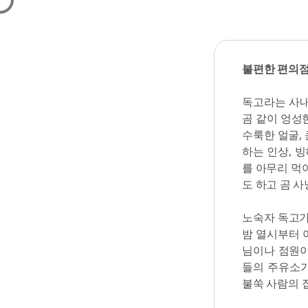
불편한 편의
독고라는 사내
곰 같이 엉성
수룩한 얼굴,
하는 인상, 
를 아무리 먹
도 하고 곰 
노숙자 독고가
밤 열시부터 
님이나 점원이
들의 주유소가
불쑥 사람의 