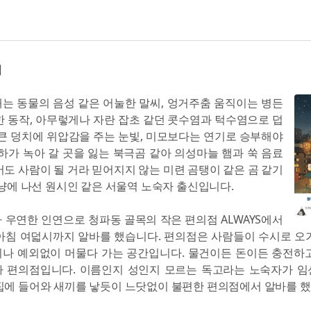
점
는 동물의 음성 같은 어눌한 말씨, 엉거주춤 움직이는 병든
한 동작, 아무렇게나 자란 잡초 같던 콧수염과 턱수염으로 덥
 큰 덩치에 위압감을 주는 눈빛, 미모보다는 연기로 승부해야
빙하가 녹아 갈 곳을 잃는 북극곰 같아 의성마늘 햄과 쑥 음료
어도 사람이 될 거라 믿어지지 않는 미련 곰탱이 같은 곰 같기
사냥에 나선 원시인 같은 서울역 노숙자 출신입니다.
 우연한 인연으로 청파동 골목의 작은 편의점 ALWAYS에서
아침 여덟시까지 알바를 했습니다. 편의점은 사람들이 수시로 오
나 예외없이 머물다 가는 공간입니다. 물건이든 돈이든 충전하
 편의점입니다. 이름인지 성인지 모르는 독고라는 노숙자가 
집에 들어와 새끼를 낳듯이 느닷없이 불편한 편의점에서 알바를 했