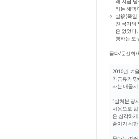
왜 지금 당
리는 혜택 때
살殺(죽일 
진 국가의 
은 없었다.
행하는 도구
묻다/문선희/책
2010년 겨
가금류가 땅
자는 매몰지 
"살처분 당
처음으로 밟
은 심각하게
줄이기 위한
묻다는 여러