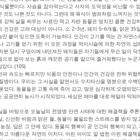
 식물뿐이다. 사슴을 잡아먹는다고 사자의 도덕성을 비난할 수 없
 것도 나쁜 것도 아니다. 그런데 왜 육식이 범죄처럼 느껴지는 것일까
 갇혀 살을 찌우는 사료만 먹고 자란 동물은 덩치만 클뿐 건강하
 건강은 고려 대상이 아니다. 소 2~3년, 돼지 5~6개월, 닭은 35
만 붙어 있으면 도축이 가능하다. 인간이 고기를 먹는 건 자연스
나 고기를 얻기 위한 이 모든 과정을 먹이사슬에 의한 자연의 섭
살처분 당시 구덩이에 내던져진 돼지들은 자기들에게 무슨 일이 닥
음으로 밟아 보는 흙과 깨끗한 공기를 맡으며 즐거워했다는 누군
다. (105)
전파 속도는 빠르지만 식품의 안전이나 인간의 건강은 전혀 위협
 질병이다. 우리는 그 사실을 알면서도 수지타산을 명분으로 수백
묻었다. 동물들은 고통 속에 죽어 갔고, 땅은 심각하게 오염되었다
 공공연히 농사가 시작되었다. 세상은 메마를 대로 메말라 막되어
실을 바탕으로 오늘날의 전염병 만연 사태에 대한 해결책을 추론해
, 신선한 바람과 맑은 물, 동물이 불필요한 스트레스를 받지 않
 농장, 답은 그 안에 있다. 동물의 행복이 곧 인간의 행복이 되고
하고 아름다운 자연의 이치다. 어린 아이도 알 법한 이런 해결책