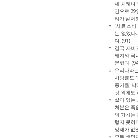
세 차례나 
건으로 29일
리가 살처분
'사료 소비'
는 없었다
다. (91)
결국 자비도
돼지와 국내
묻혔다. (94
우리나라는 
사망률도 1
증가율, 낙
것 외에도 
살아 있는 
처분은 죽음
의 가치는 
렇지 못하
잉태가 없었
모든 생명체