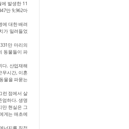
월에 발생한 11
7만 9,962마
생명에 대한 배려
수치가 밀려들었
331만 마리의
리의 동물들이 파
1위다. 산업재해
근무시간, 이혼
 동물을 파묻는
그런 점에서 살
존엄하다. 생명
지만 현실은 그
물에게는 애초에
 에너지를 직접