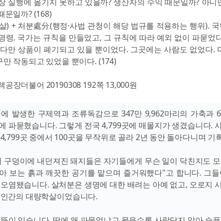
장 실행에 옮기지 못하고 있을까? 생산자의 수익 때문일까? 아니
문일까? (168)
살) + 처분處分(행정·사법 관청이 해당 법규를 적용하는 행위). 
명령. 국가는 규칙을 만들었고, 그 규칙에 따라 예외 없이 파묻었다
 다만 상품이 폐기되고 있을 뿐이었다. 그곳에는 사람도 없었다. 
만 작동되고 있었을 뿐이다. (174)
공장더불어 20190308 192쪽 13,000원
울에 발생한 구제역과 조류독감으로 347만 9,962마리의 가축과 
에 파묻혔습니다. 그렇게 전국 4,799곳에 매몰지가 생겼습니다. 
4,799곳 중에서 100곳을 무작위로 골라 2년 동안 돌아다니며 
시 구덩이에 내던져진 돼지들은 자기들에게 무슨 일이 닥친지도 모
아 보는 흙과 깨끗한 공기를 맡으며 즐거워했다"고 합니다. 그들
 오염됐습니다. 살처분은 생명에 대한 배려는 아예 없고, 오로지 
 인간의 대량학살이었습니다.
 뜻이 있습니다. 땅에 왜 파묻었냐고 물을수록 사람답지 않아 슬픔