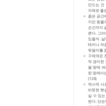
만드는 건
자체로 좋은
좁은 공간에
지만 동물의
순간까지 숨
른다. 그러
있을까. 
태어나 처
뒷덜미를 잡았
구제역은 
적 경미한
을 땅에 파
된 땅에서는
(124)
역사적 사
따뜻한 햇살
살 수 있는
된다. 단순