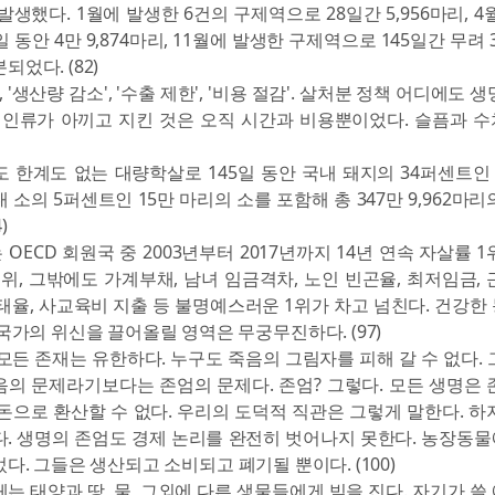
발생했다. 1월에 발생한 6건의 구제역으로 28일간 5,956마리, 4
 동안 4만 9,874마리, 11월에 발생한 구제역으로 145일간 무려 34
되었다. (82)
, '생산량 감소', '수출 제한', '비용 절감'. 살처분 정책 어디에도 
. 인류가 아끼고 지킨 것은 오직 시간과 비용뿐이었다. 슬픔과 
 한계도 없는 대량학살로 145일 동안 국내 돼지의 34퍼센트인 
 소의 5퍼센트인 15만 마리의 소를 포함해 총 347만 9,962마
)
OECD 회원국 중 2003년부터 2017년까지 14년 연속 자살률 
위, 그밖에도 가계부채, 남녀 임금격차, 노인 빈곤율, 최저임금, 
태율, 사교육비 지출 등 불명예스러운 1위가 차고 넘친다. 건강한
국가의 위신을 끌어올릴 영역은 무궁무진하다. (97)
모든 존재는 유한하다. 누구도 죽음의 그림자를 피해 갈 수 없다. 
의 문제라기보다는 존엄의 문제다. 존엄? 그렇다. 모든 생명은 
돈으로 환산할 수 없다. 우리의 도덕적 직관은 그렇게 말한다. 하
다. 생명의 존엄도 경제 논리를 완전히 벗어나지 못한다. 농장동
다. 그들은 생산되고 소비되고 폐기될 뿐이다. (100)
는 태양과 땅, 물, 그외에 다른 생물들에게 빚을 진다. 자기가 쓸