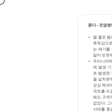
묻다 - 전염
볕 좋은 봄
류독감으로
는 얘기를 
말이 또렷하
우리나라에
에 발생 
초 발생한 
을 살처분
성상 해외에
국토를 뜨
해도 구제
없었다. 그
사태를 종결